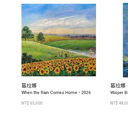
葛拉娜
葛拉娜
When the Rain Comes Home，2026
Wisper B
NT$ 65,000
NT$ 48,0