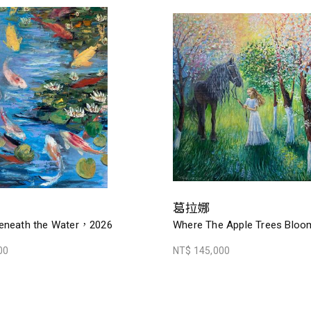
葛拉娜
eneath the Water，2026
Where The Apple Trees Blo
00
NT$ 145,000