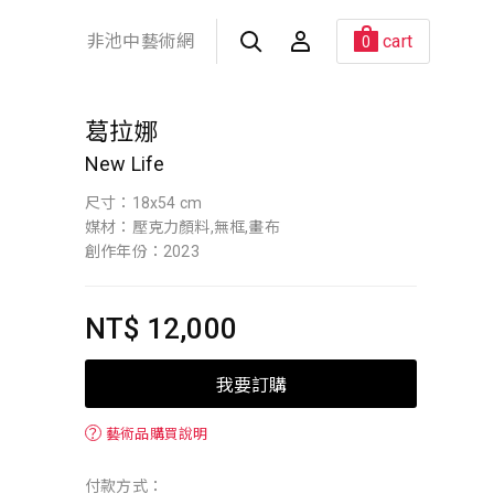
非池中藝術網
cart
0
葛拉娜
New Life
尺寸：18x54 cm
媒材：壓克力顏料,無框,畫布
創作年份：2023
NT$ 12,000
我要訂購
？
藝術品購買說明
付款方式：