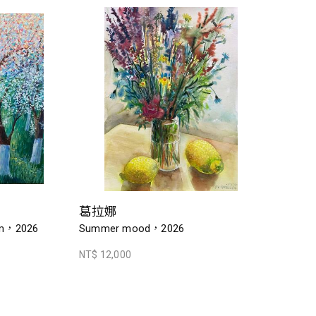
葛拉娜
om，2026
Summer mood，2026
NT$ 12,000