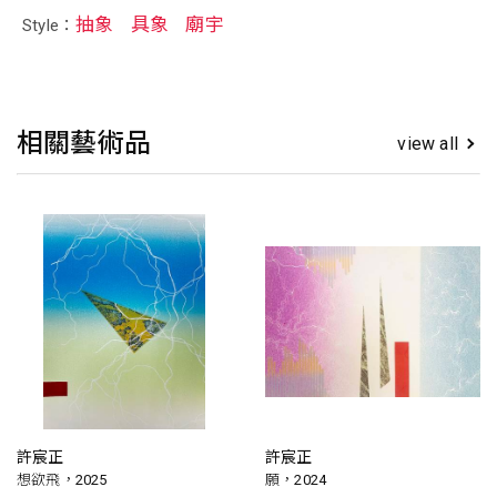
抽象
具象
廟宇
Style：
相關藝術品
view all
許宸正
許宸正
想欲飛，2025
願，2024