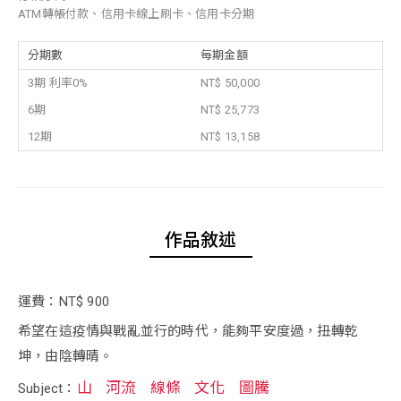
ATM轉帳付款、信用卡線上刷卡、信用卡分期
分期數
每期金額
3期 利率0%
NT$ 50,000
6期
NT$ 25,773
12期
NT$ 13,158
作品敘述
運費：NT$ 900
希望在這疫情與戰亂並行的時代，能夠平安度過，扭轉乾
坤，由陰轉晴。
山
河流
線條
文化
圖騰
Subject：