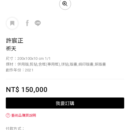
許宸正
祈天
尺寸：200x100x10 cm 1/1
媒材：併用版,剪貼,含框(專用框),拼貼,版畫,絹印版畫,銅版畫
創作年份：2021
NT$ 150,000
我要訂購
？
藝術品購買說明
付款方式：