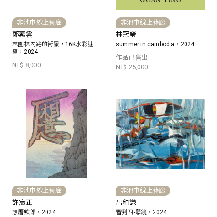
非池中線上藝廊
非池中線上藝廊
鄭素雲
林冠瑩
林園林內路的街景，16K水彩速
summer in cambodia，2024
寫，2024
作品已售出
NT$ 8,000
NT$ 25,000
非池中線上藝廊
非池中線上藝廊
許宸正
呂和謙
想厝欸郎，2024
審判四-孽鏡，2024