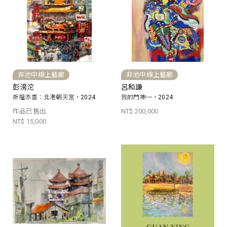
非池中線上藝廊
非池中線上藝廊
彭滂沱
呂和謙
祈福添喜：北港朝天宮，2024
我的門神一，2024
作品已售出
NT$ 200,000
NT$ 15,000