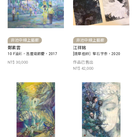
非池中線上藝廊
非池中線上藝廊
鄭素雲
江祥銘
10 F油彩，峇厘島節慶，2017
[達摩祖師］擎石宇泰，2020
NT$ 30,000
作品已售出
NT$ 42,000