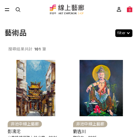
0
藝術品
filter
搜尋結果共計
101
筆
非池中線上藝廊
非池中線上藝廊
彭滂沱
劉吉川