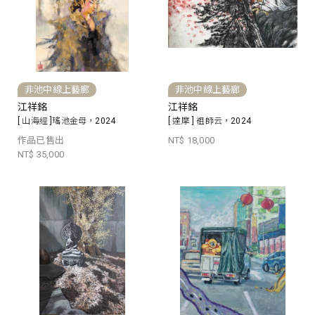
非池中線上藝廊
非池中線上藝廊
江祥銘
江祥銘
[ 山海經 ]瑤池金母，2024
[ 達摩 ] 祖師云，2024
作品已售出
NT$ 18,000
NT$ 35,000