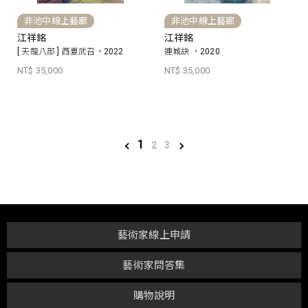
非池中線上藝廊
非池中線上藝廊
江祥銘
江祥銘
[ 天龍八部 ] 西夏武召，2022
連城訣 ，2020
NT$ 35,000
NT$ 35,000
1
2
3
藝術家線上申請
藝術家問答集
購物說明