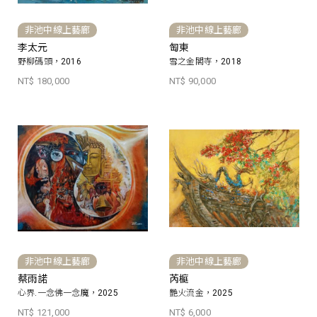
非池中線上藝廊
非池中線上藝廊
李太元
匋東
野柳碼頭，2016
雪之金閣寺，2018
NT$ 180,000
NT$ 90,000
非池中線上藝廊
非池中線上藝廊
蔡雨諾
芮榳
心界.一念佛一念魔，2025
艷火流金，2025
NT$ 121,000
NT$ 6,000