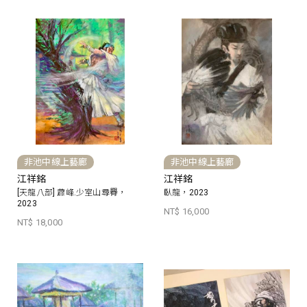
非池中線上藝廊
非池中線上藝廊
江祥銘
江祥銘
[天龍八部] 蕭峰.少室山尋臖，
臥龍，2023
2023
NT$ 16,000
NT$ 18,000