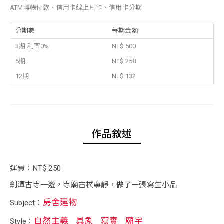
ATM轉帳付款、信用卡線上刷卡、信用卡分期
分期數
每期金額
3期 利率0%
NT$ 500
6期
NT$ 258
12期
NT$ 132
作品敘述
運費：NT$ 250
劍潭古寺一遊，寺廟古樸寧靜，做了一張寫生小品
房舍建物
Subject：
自然主義
具象
寫實
廟宇
Style：