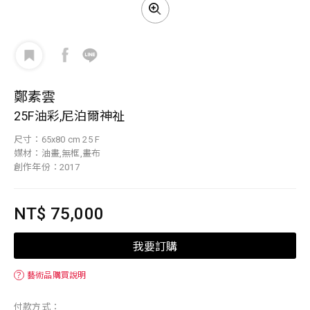
鄭素雲
25F油彩,尼泊爾神祉
尺寸：65x80 cm 25 F
媒材：油畫,無框,畫布
創作年份：2017
NT$ 75,000
我要訂購
？
藝術品購買說明
付款方式：