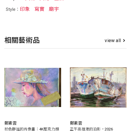
印象
寫實
廟宇
Style：
相關藝術品
view all
鄭素雲
鄭素雲
粉色靜謐的肖像畫：4K壓克力顏
正午高雄港的泊影，2026