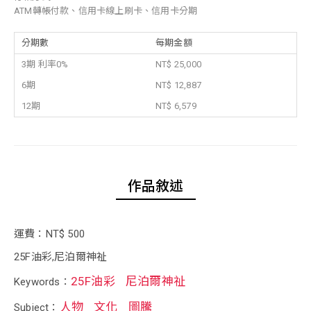
ATM轉帳付款、信用卡線上刷卡、信用卡分期
分期數
每期金額
3期 利率0%
NT$ 25,000
6期
NT$ 12,887
12期
NT$ 6,579
作品敘述
運費：NT$ 500
25F油彩,尼泊爾神祉
25F油彩
尼泊爾神祉
Keywords：
人物
文化
圖騰
Subject：