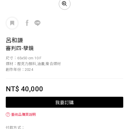
呂和謙
審判四-孽鏡
尺寸：65x50 cm 10 F
媒材：壓克力顏料,油畫,複合媒材
創作年份：2024
NT$ 40,000
我要訂購
？
藝術品購買說明
付款方式：