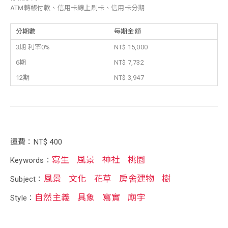
ATM轉帳付款、信用卡線上刷卡、信用卡分期
分期數
每期金額
3期 利率0%
NT$ 15,000
6期
NT$ 7,732
12期
NT$ 3,947
運費：NT$ 400
寫生
風景
神社
桃園
Keywords：
風景
文化
花草
房舍建物
樹
Subject：
自然主義
具象
寫實
廟宇
Style：