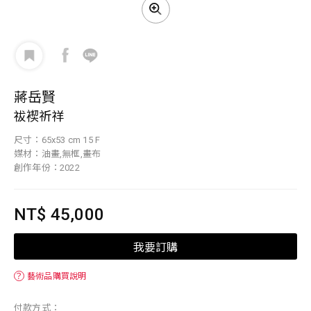
蔣岳賢
祓褉祈祥
尺寸：65x53 cm 15 F
媒材：油畫,無框,畫布
創作年份：2022
NT$ 45,000
我要訂購
？
藝術品購買說明
付款方式：