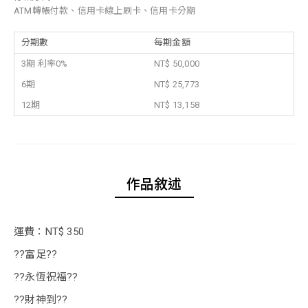
ATM轉帳付款、信用卡線上刷卡、信用卡分期
分期數
每期金額
3期 利率0%
NT$ 50,000
6期
NT$ 25,773
12期
NT$ 13,158
作品敘述
運費：NT$ 350
??富足??
??永恆祝福??
??財神到??