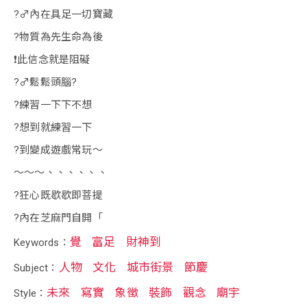
?‍♂️內在具足一切寶藏
?物質為先生命為後
❗️此信念就是阻礙
?‍♂️鬆鬆頭腦?
?練習一下下不想
?想到就練習一下
?到變成遊戲常玩～
～～～、、、、、、
?狂心既歇歇即菩提
?內在芝麻門自開「
覺
富足
財神到
Keywords：
人物
文化
城市街景
節慶
Subject：
未來
寫實
象徵
裝飾
觀念
廟宇
Style：