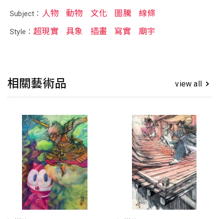
人物
動物
文化
圖騰
線條
Subject：
超現實
具象
插畫
寫實
廟宇
Style：
相關藝術品
view all