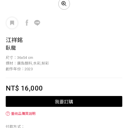
江祥銘
臥龍
尺寸：36x54 cm
媒材：廣告顏料,水彩,粉彩
創作年份：2023
NT$ 16,000
我要訂購
？
藝術品購買說明
付款方式：