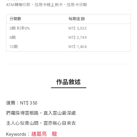
ATM轉帳付款、信用卡線上刷卡、信用卡分期
分期數
每期金額
3期 利率0%
NT$ 5,333
6期
NT$ 2,749
12期
NT$ 1,404
作品敘述
運費：NT$ 350
捫蘿探得雲根路，直入雲山最深處
主人心似青山間，雲亦無心自來去
諸葛亮
龍
Keywords：