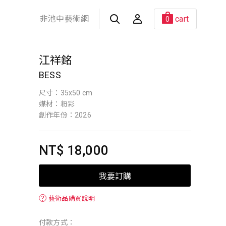
非池中藝術網
cart
0
江祥銘
BESS
尺寸：35x50 cm
媒材：粉彩
創作年份：2026
NT$ 18,000
我要訂購
？
藝術品購買說明
付款方式：