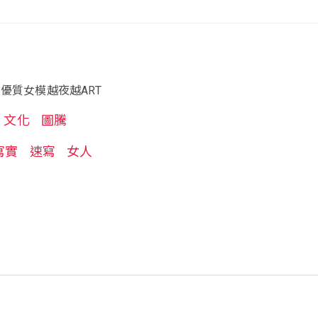
優質女模越夜越ART
文化
圖騰
寫實
速寫
女人