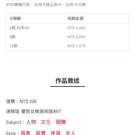
ATM轉帳付款、信用卡線上刷卡、信用卡分期
分期數
每期金額
3期 利率0%
NT$ 6,000
6期
NT$ 3,093
12期
NT$ 1,579
作品敘述
運費：NT$ 300
速寫班 優質女模越夜越ART
人物
文化
圖騰
Subject：
具象
寫實
速寫
女人
Style：