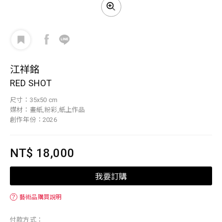
江祥銘
RED SHOT
尺寸：35x50 cm
媒材：畫紙,粉彩,紙上作品
創作年份：2026
NT$ 18,000
我要訂購
？
藝術品購買說明
付款方式：