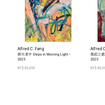
Alfred C. Fang
Alfred 
晨光漫步 Steps in Morning Light，
風起之處 Wh
2025
2025
NT$ 85,000
NT$ 85,0