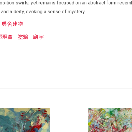
osition swirls, yet remains focused on an abstract form resem
 and a deity, evoking a sense of mystery.
房舍建物
超現實
塗鴉
廟宇