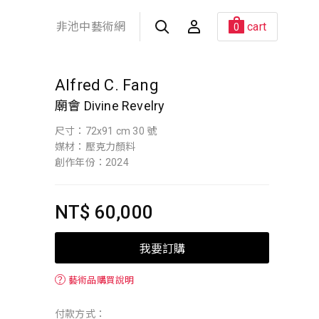
非池中藝術網
cart
0
Alfred C. Fang
廟會 Divine Revelry
尺寸：72x91 cm 30 號
媒材：壓克力顏料
創作年份：2024
NT$ 60,000
我要訂購
？
藝術品購買說明
付款方式：