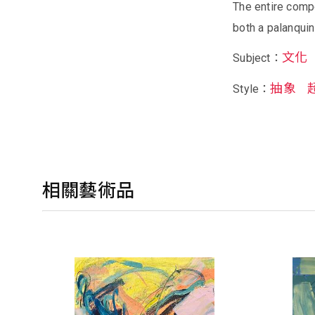
The entire comp
both a palanquin
文化
Subject：
抽象
Style：
相關藝術品