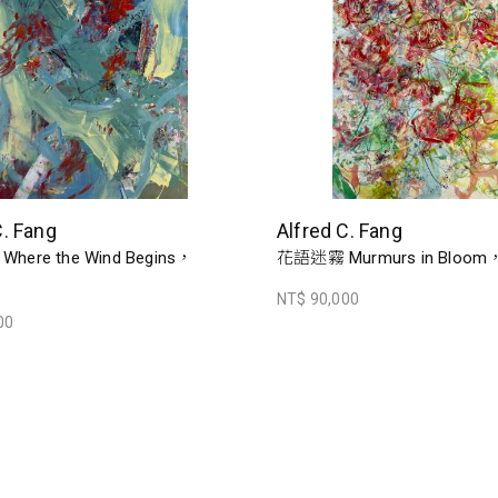
C. Fang
Alfred C. Fang
ere the Wind Begins，
花語迷霧 Murmurs in Bloom
NT$ 90,000
00