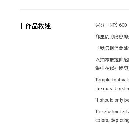
作品敘述
運費：NT$ 600
鄉里間的廟會總
「我只相信會跳
以抽象推拉伸縮
集中在似神轎卻
Temple festivals
the most boiste
"I should only b
The abstract ar
colors, depictin