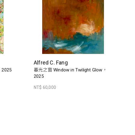
Alfred C. Fang
，2025
暮光之窗 Window in Twilight Glow，
2025
NT$ 60,000