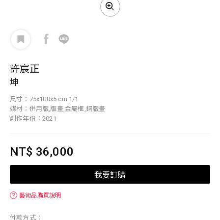
許宸正
坤
尺寸：75x100x5 cm 1/1
媒材：併用版,版畫,金屬框,銅版畫
創作年份：2021
NT$ 36,000
我要訂購
？
藝術品購買說明
付款方式：