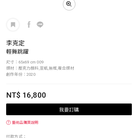
李克定
輕舞跳躍
尺寸：65x69 cm 009
媒材：壓克力顏料,宣紙,無框,複合媒材
創作年份：2020
NT$ 16,800
我要訂購
？
藝術品購買說明
付款方式：