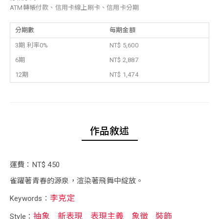
ATM轉帳付款、信用卡線上刷卡、信用卡分期
分期數
每期金額
3期 利率0%
NT$ 5,600
6期
NT$ 2,887
12期
NT$ 1,474
作品敘述
運費：NT$ 450
雀躍著青春的源泉，渲染著飛舞中綻放。
李克定
Keywords：
抽象
新表現
表現主義
象徵
裝飾
Style：