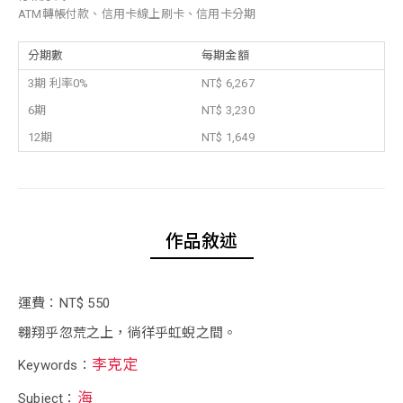
ATM轉帳付款、信用卡線上刷卡、信用卡分期
分期數
每期金額
3期 利率0%
NT$ 6,267
6期
NT$ 3,230
12期
NT$ 1,649
作品敘述
運費：NT$ 550
翱翔乎忽荒之上，徜徉乎虹蜺之間。
李克定
Keywords：
海
Subject：