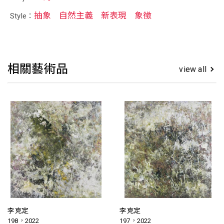
抽象
自然主義
新表現
象徵
Style：
相關藝術品
view all
李克定
李克定
198，2022
197，2022