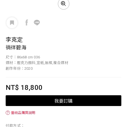
李克定
徜徉碧海
尺寸：86x68 cm 036
媒材：壓克力顏料,宣紙,無框,複合媒材
創作年份：2020
NT$ 18,800
我要訂購
？
藝術品購買說明
付款方式：