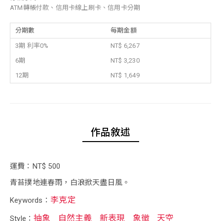
ATM轉帳付款、信用卡線上刷卡、信用卡分期
分期數
每期金額
3期 利率0%
NT$ 6,267
6期
NT$ 3,230
12期
NT$ 1,649
作品敘述
運費：NT$ 500
青苔撲地連春雨，白浪掀天盡日風。
李克定
Keywords：
抽象
自然主義
新表現
象徵
天空
Style：