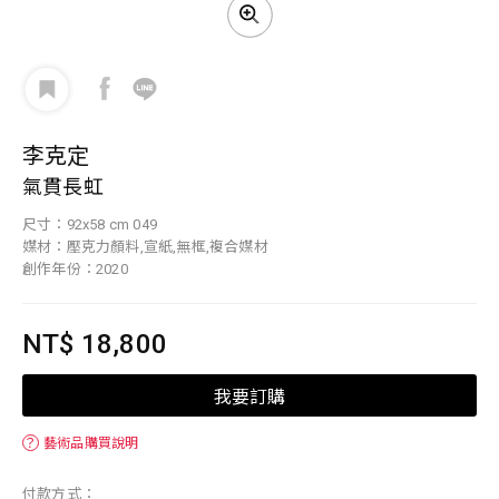
李克定
氣貫長虹
尺寸：92x58 cm 049
媒材：壓克力顏料,宣紙,無框,複合媒材
創作年份：2020
NT$ 18,800
我要訂購
？
藝術品購買說明
付款方式：