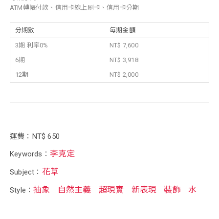
ATM轉帳付款、信用卡線上刷卡、信用卡分期
分期數
每期金額
3期 利率0%
NT$ 7,600
6期
NT$ 3,918
12期
NT$ 2,000
運費：NT$ 650
李克定
Keywords：
花草
Subject：
抽象
自然主義
超現實
新表現
裝飾
水
Style：