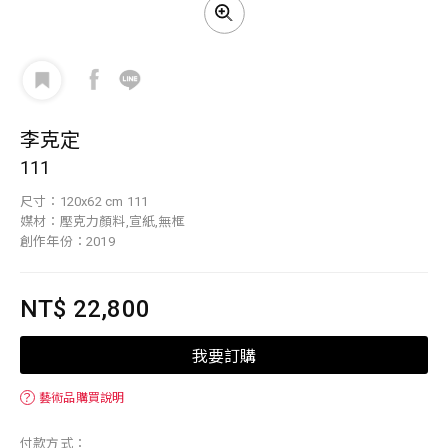
李克定
111
尺寸：120x62 cm 111
媒材：壓克力顏料,宣紙,無框
創作年份：2019
NT$ 22,800
我要訂購
？
藝術品購買說明
付款方式：