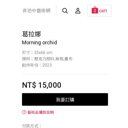
非池中藝術網
cart
0
葛拉娜
Morning orchid
尺寸：25x66 cm
媒材：壓克力顏料,無框,畫布
創作年份：2023
NT$ 15,000
我要訂購
？
藝術品購買說明
付款方式：