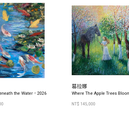
葛拉娜
eneath the Water，2026
Where The Apple Trees Blo
00
NT$ 145,000