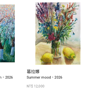
葛拉娜
om，2026
Summer mood，2026
NT$ 12,000