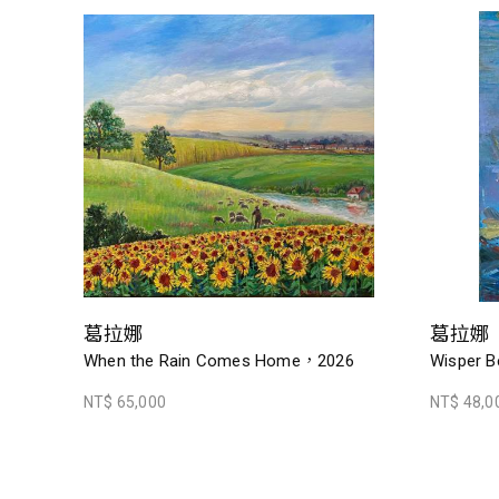
葛拉娜
葛拉娜
When the Rain Comes Home，2026
Wisper B
NT$ 65,000
NT$ 48,0