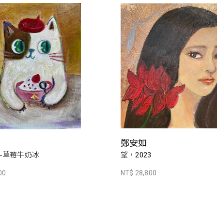
鄭安如
-草莓牛奶冰
望，2023
00
NT$ 28,800