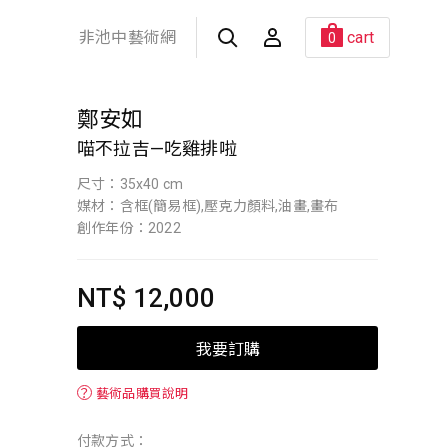
非池中藝術網
cart
0
鄭安如
喵不拉吉—吃雞排啦
尺寸：35x40 cm
媒材：含框(簡易框),壓克力顏料,油畫,畫布
創作年份：2022
NT$ 12,000
我要訂購
？
藝術品購買說明
付款方式：