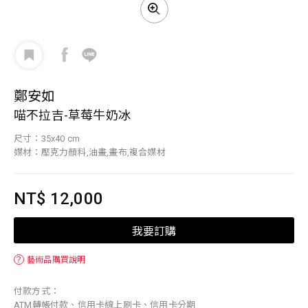
鄭安如
喵不拉吉-草莓牛奶冰
尺寸：35x40 cm
媒材：壓克力顏料,油畫,畫布,複合媒材
NT$ 12,000
我要訂購
？
藝術品購買說明
付款方式：
ATM轉帳付款、信用卡線上刷卡、信用卡分期