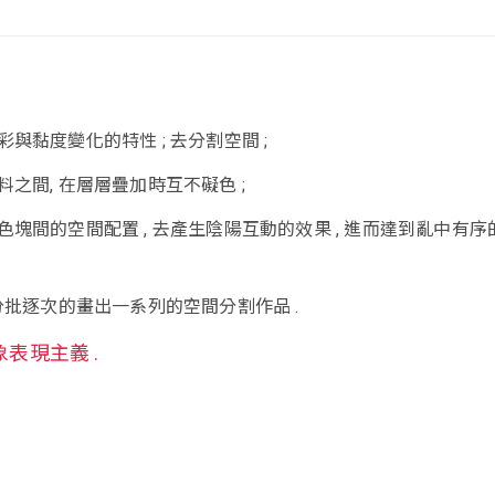
與黏度變化的特性 ; 去分割空間 ;
之間, 在層層疊加時互不礙色 ;
塊間的空間配置 , 去產生陰陽互動的效果 , 進而達到亂中有序
分批逐次的畫出一系列的空間分割作品 .
象表現主義 .