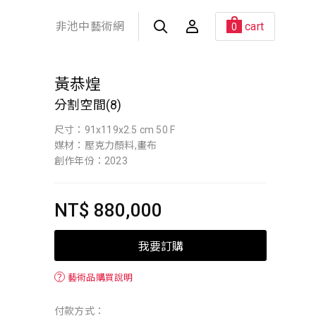
非池中藝術網
cart
0
黃恭煌
分割空間(8)
尺寸：91x119x2.5 cm 50 F
媒材：壓克力顏料,畫布
創作年份：2023
NT$ 880,000
我要訂購
？
藝術品購買說明
付款方式：