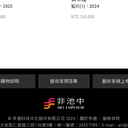
，2025
藍紋(1)，2024
000
NT$ 150,000
購物說明
藝術家問答集
藝術家線上
© 帝圖科技文化股份有限公司 2026
｜
關於帝圖｜
服務條款
大安區仁愛路三段136號3樓
｜
統一編號：24327189
｜
E-mail：art@a