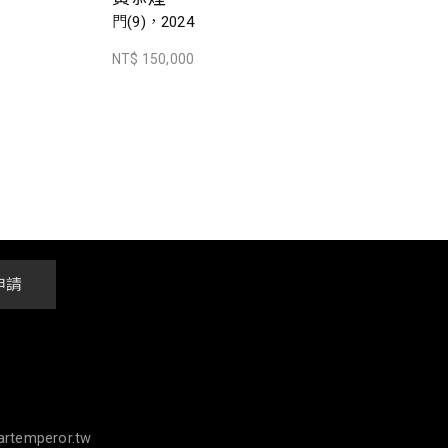
門(9)，2024
NT$ 150,000
申請
rtemperor.tw