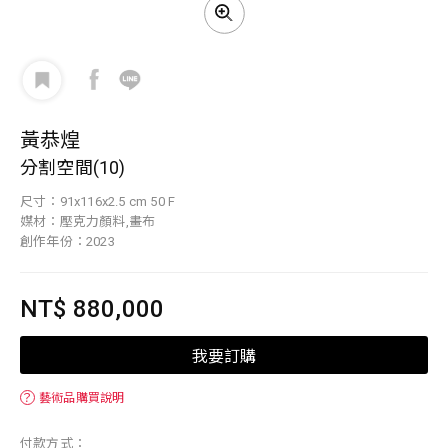
黃恭煌
分割空間(10)
尺寸：91x116x2.5 cm 50 F
媒材：壓克力顏料,畫布
創作年份：2023
NT$ 880,000
我要訂購
？
藝術品購買說明
付款方式：