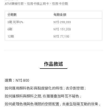
ATM轉帳付款、信用卡線上刷卡、信用卡分期
分期數
每期金額
3期 利率0%
NT$ 293,333
6期
NT$ 151,203
12期
NT$ 77,193
作品敘述
運費：NT$ 800
如何運用顏料色彩與黏度變化的特性 ; 去分割空間 ;
如何讓顏料與顏料之間, 在層層疊加時互不礙色 ;
如何處理色塊與色塊間的空間配置 , 去產生陰陽互動的效果 ,