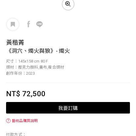
黃楷菁
《洞穴、燭火與狼》- 燭火
尺寸：145x158 cm 80 F
媒材：壓克力顏料,畫布,複合媒材
創作年份：2023
NT$ 72,500
我要訂購
？
藝術品購買說明
付款方式：