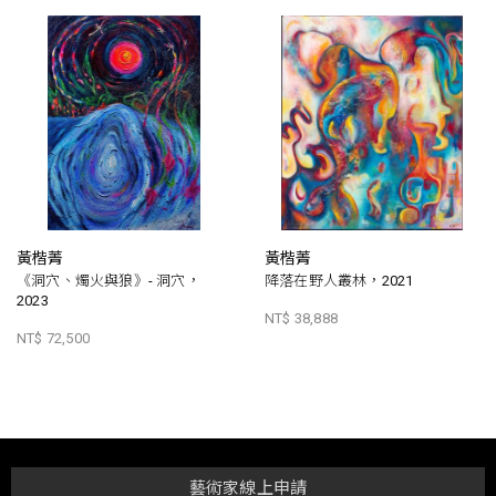
黃楷菁
黃楷菁
《洞穴、燭火與狼》- 洞穴，
降落在野人叢林，2021
2023
NT$ 38,888
NT$ 72,500
藝術家線上申請