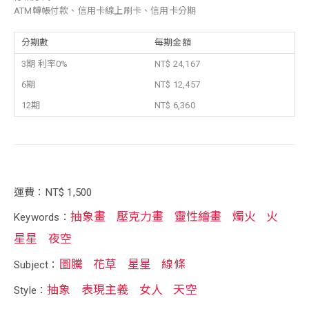
ATM轉帳付款、信用卡線上刷卡、信用卡分期
分期數
每期金額
3期 利率0%
NT$ 24,167
6期
NT$ 12,457
12期
NT$ 6,360
運費：NT$ 1,500
抽象畫
壓克力畫
靈性繪畫
燭火
火
Keywords：
星星
夜空
圖騰
花草
星星
線條
Subject：
抽象
表現主義
女人
天空
Style：