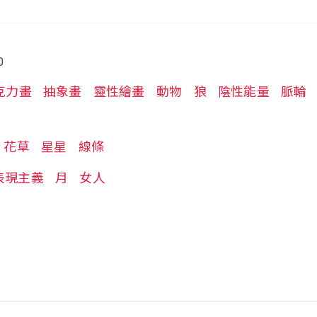
0
克力畫
抽象畫
靈性繪畫
動物
狼
陰性能量
脈輪
花草
星星
線條
表現主義
月
女人