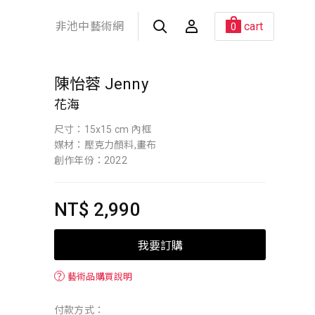
非池中藝術網
cart
0
陳怡蓉 Jenny
花海
尺寸：15x15 cm 內框
媒材：壓克力顏料,畫布
創作年份：2022
NT$ 2,990
我要訂購
？
藝術品購買說明
付款方式：