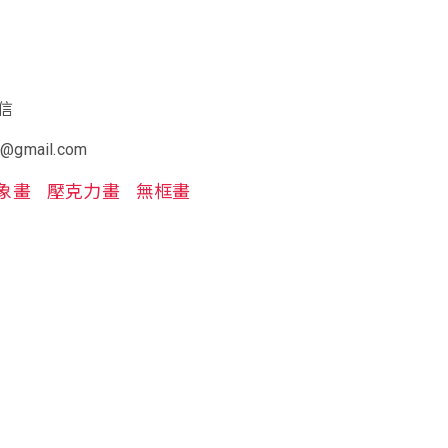
信
t@gmail.com
象畫
壓克力畫
無框畫