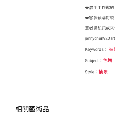
❤️展出工作邀約
❤️客製預購訂製
意者請私訊或來
jennychen923ar
抽
Keywords：
色塊
Subject：
抽象
Style：
相關藝術品