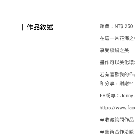
作品敘述
運費：NT$ 250
在這一片花海之
享受繽紛之美.
畫作可以美化環
若有喜歡我的作
和分享，謝謝^^
FB粉專：Jenny A
https://www.fa
❤️收藏詢問作品
❤️藝術合作洽談