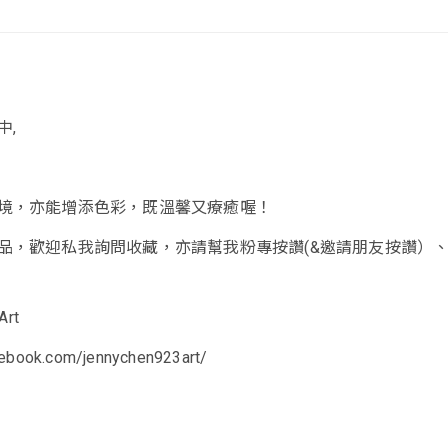
中,
境，亦能增添色彩，既溫馨又療癒喔！
品，歡迎私我詢問收藏，亦請幫我粉專按讚(&邀請朋友按讚）
rt
cebook.com/jennychen923art/