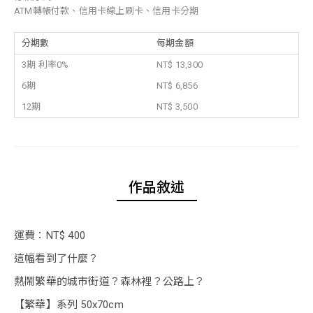
ATM轉帳付款、信用卡線上刷卡、信用卡分期
分期數
每期金額
3期 利率0%
NT$ 13,300
6期
NT$ 6,856
12期
NT$ 3,500
作品敘述
運費：NT$ 400
這幅看到了什麼？
熱鬧繁華的城市街道？森林裡？公路上？
【繁華】系列 50x70cm