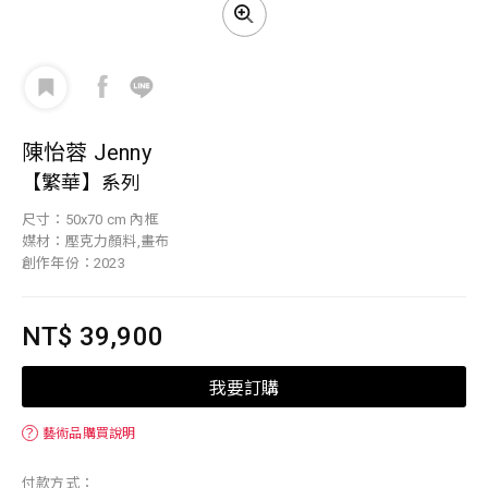
陳怡蓉 Jenny
【繁華】系列
尺寸：50x70 cm 內框
媒材：壓克力顏料,畫布
創作年份：2023
NT$ 39,900
我要訂購
？
藝術品購買說明
付款方式：