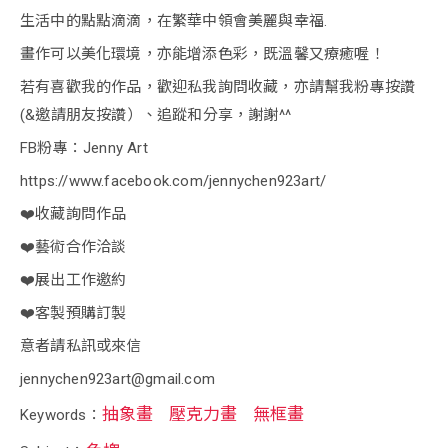
生活中的點點滴滴，在繁華中領會美麗與幸福.
畫作可以美化環境，亦能增添色彩，既溫馨又療癒喔！
若有喜歡我的作品，歡迎私我詢問收藏，亦請幫我粉專按讚
(&邀請朋友按讚）、追蹤和分享，謝謝^^
FB粉專：Jenny Art
https://www.facebook.com/jennychen923art/
❤️收藏詢問作品
❤️藝術合作洽談
❤️展出工作邀約
❤️客製預購訂製
意者請私訊或來信
jennychen923art@gmail.com
抽象畫
壓克力畫
無框畫
Keywords：