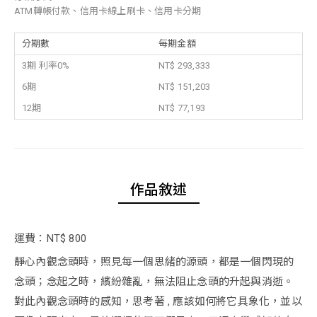
ATM轉帳付款、信用卡線上刷卡、信用卡分期
分期數
每期金額
3期 利率0%
NT$ 293,333
6期
NT$ 151,203
12期
NT$ 77,193
作品敘述
運費：NT$ 800
靜心內觀念頭時，照見每一個思緒的源頭，都是一個閃現的
念頭；念起之時，繽紛雜亂，無法阻止念頭的升起與消逝。
對此內觀念頭時的感知，思考著 , 應該如何將它具象化，並以