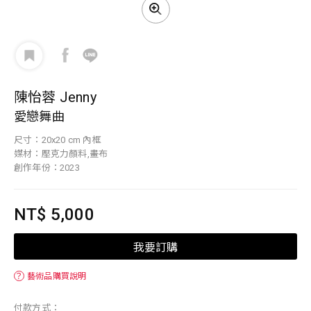
陳怡蓉 Jenny
愛戀舞曲
尺寸：20x20 cm 內框
媒材：壓克力顏料,畫布
創作年份：2023
NT$ 5,000
我要訂購
？
藝術品購買說明
付款方式：