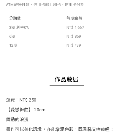
ATM轉帳付款、信用卡線上刷卡、信用卡分期
分期數
每期金額
3期 利率0%
NT$ 1,667
6期
NT$ 859
12期
NT$ 439
作品敘述
運費：NT$ 250
【愛戀舞曲】 20cm
舞動的浪漫
畫作可以美化環境，亦能增添色彩，既溫馨又療癒喔！