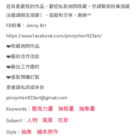
若有喜歡我的作品，歡迎私我詢問收藏，亦請幫我粉專按讚
(&邀請朋友按讚）、追蹤和分享，謝謝^^
FB粉專：Jenny Art
https://www.facebook.com/jennychen923art/
❤️收藏詢問作品
❤️藝術合作洽談
❤️展出工作邀約
❤️客製預購訂製
意者請私訊或來信
jennychen923art@gmail.com
壓克力畫
無框畫
抽象畫
Keywords：
人物
風景
花草
Subject：
抽象
繪本原作
Style：