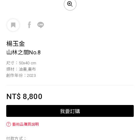
楊玉金
山林之間No.8
尺寸：50x40 cm
媒材：油畫,畫布
創作年份：2023
NT$ 8,800
我要訂購
？
藝術品購買說明
付款方式：