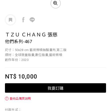
ＴＺＵ ＣＨＡＮＧ 張慈
他們系列-467
尺寸：50x28 cm 藝術微噴無酸畫布,第二版
媒材：全球限量版畫,數位版畫,藝術微噴
創作年份：2020
NT$ 10,000
我要訂購
？
藝術品購買說明
付款方式：