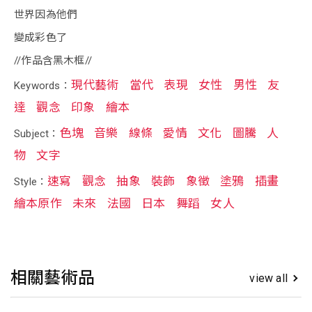
世界因為他們
變成彩色了
//作品含黑木框//
現代藝術
當代
表現
女性
男性
友
Keywords：
達
觀念
印象
繪本
色塊
音樂
線條
愛情
文化
圖騰
人
Subject：
物
文字
速寫
觀念
抽象
裝飾
象徵
塗鴉
插畫
Style：
繪本原作
未來
法國
日本
舞蹈
女人
相關藝術品
view all