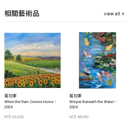
相關藝術品
view all
葛拉娜
葛拉娜
When the Rain Comes Home，
Wisper Beneath the Water，
2026
2026
NT$ 65,000
NT$ 48,000