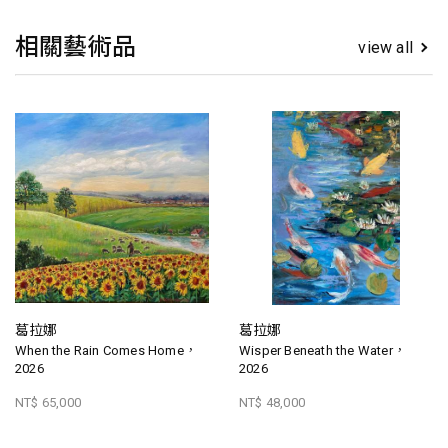
相關藝術品
view all
葛拉娜
葛拉娜
When the Rain Comes Home，
Wisper Beneath the Water，
2026
2026
NT$ 65,000
NT$ 48,000