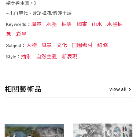
還令達本真。》
~出自明代‧梵琦禪師/懷淨土詩
風景
水墨
抽象
國畫
山水
水墨抽
Keywords：
象
彩墨
人物
風景
文化
田園鄉村
線條
Subject：
抽象
自然主義
新表現
Style：
相關藝術品
view all