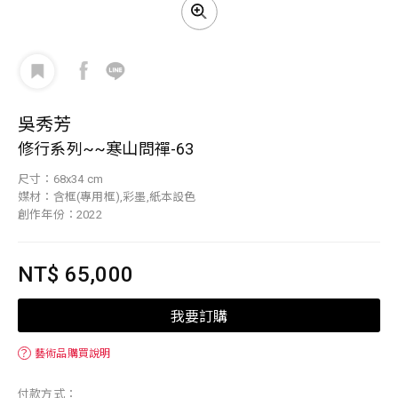
吳秀芳
修行系列~~寒山問禪-63
尺寸：68x34 cm
媒材：含框(專用框),彩墨,紙本設色
創作年份：2022
NT$ 65,000
我要訂購
？
藝術品購買說明
付款方式：