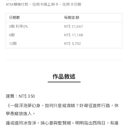
ATM轉帳付款、信用卡線上刷卡、信用卡分期
分期數
每期金額
3期 利率0%
NT$ 21,667
6期
NT$ 11,168
12期
NT$ 5,702
作品敘述
運費：NT$ 350
《一個浮泡夢幻身，如何只是縱貪瞋？好尋徑直修行路，休
學愚癡放逸人。
護戒還同冰雪淨，操心要與聖賢親。明明指出西飛日，有識