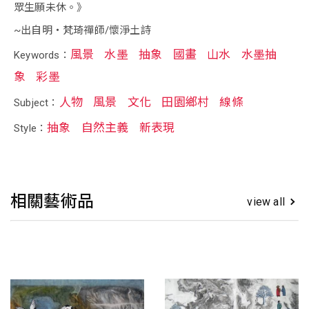
眾生願未休。》
~出自明‧梵琦禪師/懷淨土詩
風景
水墨
抽象
國畫
山水
水墨抽
Keywords：
象
彩墨
人物
風景
文化
田園鄉村
線條
Subject：
抽象
自然主義
新表現
Style：
相關藝術品
view all