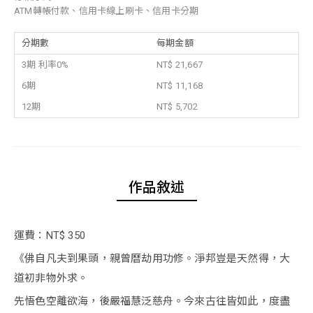
ATM轉帳付款、信用卡線上刷卡、信用卡分期
分期數
每期金額
3期 利率0%
NT$ 21,667
6期
NT$ 11,168
12期
NT$ 5,702
作品敘述
運費：NT$ 350
《佛自凡夫到果頭，親曾曆劫用功修。淨邦豈是天然得，大
道初非物外求。
先悟色空離欲海，後嚴福慧泛慈舟。今來古往皆如此，度盡