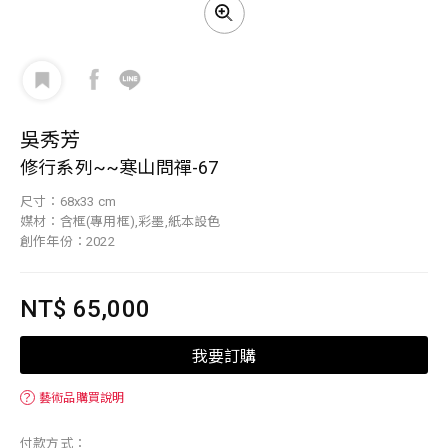
吳秀芳
修行系列~~寒山問禪-67
尺寸：68x33 cm
媒材：含框(專用框),彩墨,紙本設色
創作年份：2022
NT$ 65,000
我要訂購
？
藝術品購買說明
付款方式：