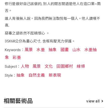
修行是做好自己該做的, 別人的閒言閒語是他人在造口業~兩
舌。
誰人背後無人說，因為我們無法取悅每一個人。他人讚嘆不
喜,
惡毒之語依然不起瞋恨心 。
35X68公分為畫心尺寸, 含框有壓克力保護。
風景
水墨
抽象
國畫
山水
水墨抽
Keywords：
象
彩墨
人物
風景
文化
田園鄉村
線條
Subject：
抽象
自然主義
新表現
Style：
相關藝術品
view all