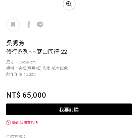
吳秀芳
修行系列~~寒山問禪-22
尺寸：35x68 cm
媒材：含框(專用框),彩墨,紙本設色
創作年份：2020
NT$ 65,000
我要訂購
？
藝術品購買說明
付款方式：