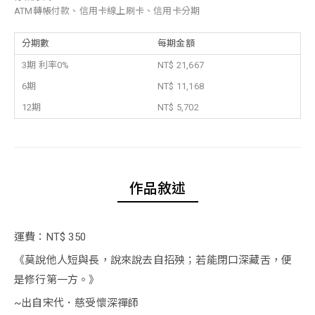
ATM轉帳付款、信用卡線上刷卡、信用卡分期
分期數
每期金額
3期 利率0%
NT$ 21,667
6期
NT$ 11,168
12期
NT$ 5,702
作品敘述
運費：NT$ 350
《莫說他人短與長，說來說去自招殃；若能閉口深藏舌，便
是修行第一方。》
~出自宋代．慈受懷深禪師