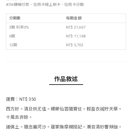
ATM轉帳付款、信用卡線上刷卡、信用卡分期
分期數
每期金額
3期 利率0%
NT$ 21,667
6期
NT$ 11,168
12期
NT$ 5,702
作品敘述
運費：NT$ 350
西方好。清旦供尤佳。縹緲仙雲隨寶仗。輕盈衣祴貯天華。
十萬去非賒。
諸佛土。隨念遍河沙。蓮掌撫摩親授記。潮音清妙響頻伽。