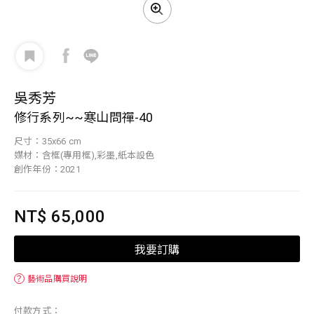
吳秀芳
修行系列~~寒山問禪-40
尺寸：35x66 cm
媒材：含框(專用框),彩墨,紙本設色
創作年份：2021
NT$ 65,000
我要訂購
？
藝術品購買說明
付款方式：