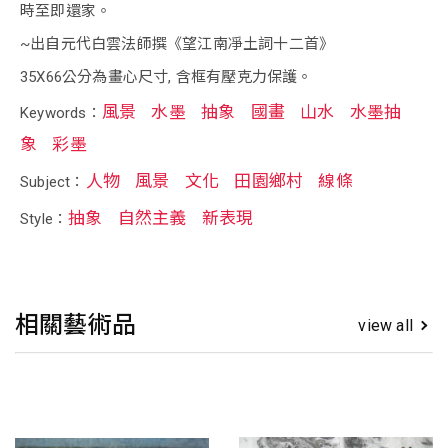
時至即還家。
~出自元代白雲法師撰《望江南凈土詞十二首》
35X66公分為畫心尺寸, 含框有壓克力保護。
風景
水墨
抽象
國畫
山水
水墨抽
Keywords：
象
彩墨
人物
風景
文化
田園鄉村
線條
Subject：
抽象
自然主義
新表現
Style：
相關藝術品
view all