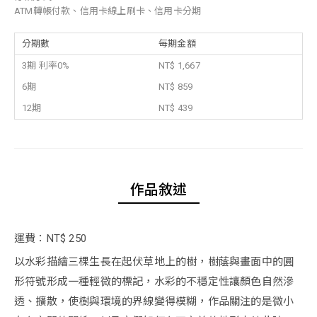
ATM轉帳付款、信用卡線上刷卡、信用卡分期
分期數
每期金額
3期 利率0%
NT$ 1,667
6期
NT$ 859
12期
NT$ 439
作品敘述
運費：NT$ 250
以水彩描繪三棵生長在起伏草地上的樹，樹蔭與畫面中的圓
形符號形成一種輕微的標記，水彩的不穩定性讓顏色自然滲
透、擴散，使樹與環境的界線變得模糊，作品關注的是微小