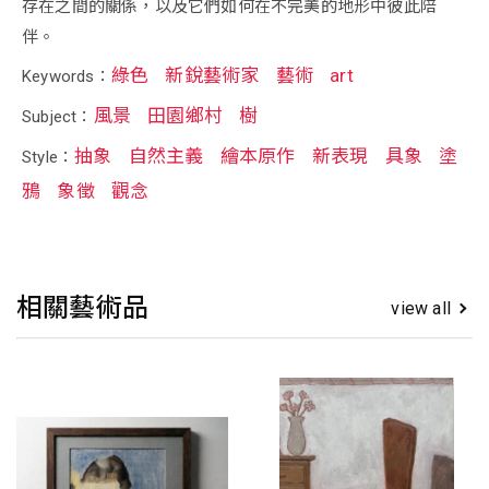
存在之間的關係，以及它們如何在不完美的地形中彼此陪
伴。
綠色
新銳藝術家
藝術
art
Keywords：
風景
田園鄉村
樹
Subject：
抽象
自然主義
繪本原作
新表現
具象
塗
Style：
鴉
象徵
觀念
相關藝術品
view all