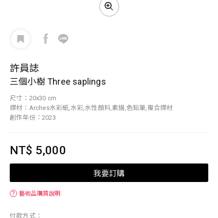
許員誌
三個小樹 Three saplings
尺寸：20x30 cm
媒材：Arches水彩紙,水彩,水性顏料,素描,色鉛筆,複合媒材
創作年份：2023
NT$ 5,000
我要訂購
？
藝術品購買說明
付款方式：