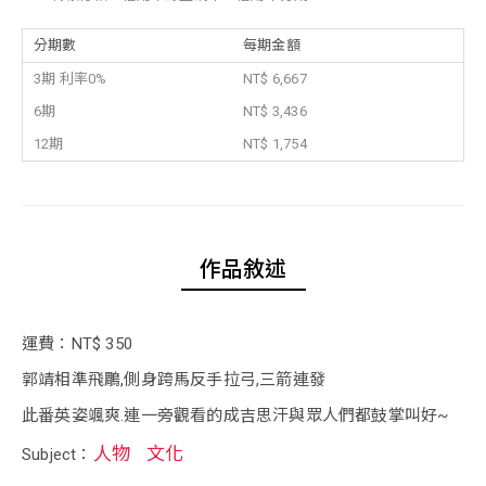
分期數
每期金額
3期 利率0%
NT$ 6,667
6期
NT$ 3,436
12期
NT$ 1,754
作品敘述
運費：NT$ 350
郭靖相準飛鵰,側身跨馬反手拉弓,三箭連發
此番英姿颯爽.連一旁觀看的成吉思汗與眾人們都鼓掌叫好~
人物
文化
Subject：