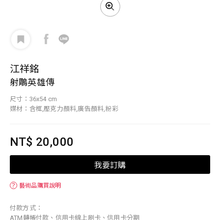
江祥銘
射鵰英雄傳
尺寸：36x54 cm
媒材：含框,壓克力顏料,廣告顏料,粉彩
NT$ 20,000
我要訂購
？
藝術品購買說明
付款方式：
ATM轉帳付款、信用卡線上刷卡、信用卡分期