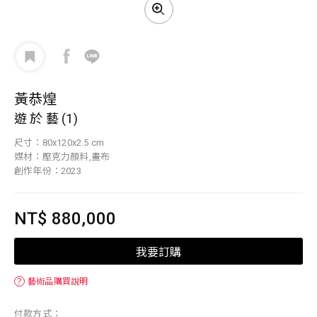
黃恭煌
遊 於 藝 (1)
尺寸：80x120x2.5 cm
媒材：壓克力顏料,畫布
創作年份：2023
NT$ 880,000
我要訂購
？
藝術品購買說明
付款方式：