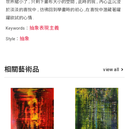
世界縮小了 ; 只剩下畫布大小的空間 , 此時的我 , 內心正沉浸
於淡淡的喜悅中 ; 彷彿回到學畫時的初心 ,在喜悅中潛藏著躍
躍欲試的心情 .
抽象表現主義
Keywords：
抽象
Style：
相關藝術品
view all