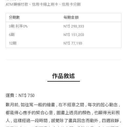
ATM轉帳付款、信用卡線上刷卡、信用卡分期
分期數
每期金額
3期 利率0%
NT$ 293,333
6期
NT$ 151,203
12期
NT$ 77,193
作品敘述
運費：NT$ 750
數月前, 如往常一般的繪畫 , 在不經意之間 , 每次的起心動念 ,
都能得心應手的契合心意 , 圖畫上透亮的顏色 , 也顯得光彩照
人 , 這樣經過一段時間 , 感覺除了畫具因念而動外 , 四週寂靜 ,