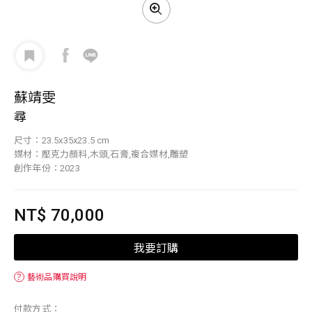
蘇靖雯
尋
尺寸：23.5x35x23.5 cm
媒材：壓克力顏料,木頭,石膏,複合媒材,雕塑
創作年份：2023
NT$ 70,000
我要訂購
？
藝術品購買說明
付款方式：