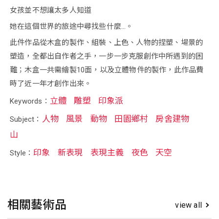
女孩並不想讓太多人知道
她在這個世界的旅途中尋找些什麼…。
此件作品從木盒的製作、組裝、上色、人物的捏塑、場景的
塑造，全都出自作者之手，一步一步克服創作中所遇到的困
難；木盒一共需繪製10面，以及立體物件的製作，此作品費
時了近一年才創作出來。
立體
雕塑
印象派
Keywords：
人物
風景
動物
田園鄉村
房舍建物
Subject：
山
印象
新表現
表現主義
夜色
天空
Style：
相關藝術品
view all