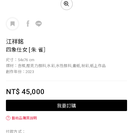
江祥銘
四象仕女 [ 朱 雀］
尺寸：54x76 cm
媒材：含框,壓克力顏料,水彩,水性顏料,畫紙,粉彩,紙上作品
創作年份：2023
NT$ 45,000
我要訂購
？
藝術品購買說明
付款方式：