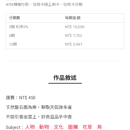
ATM轉帳付款、信用卡線上刷卡、信用卡分期
分期數
每期金額
3期 利率0%
NT$ 15,000
6期
NT$ 7,732
12期
NT$ 3,947
作品敘述
運費：NT$ 450
孓然盤石戲為樂，聊取天弧弹朱雀
不如引客坐雲上，好奇且品手中香
人物
動物
文化
圖騰
花草
鳥
Subject：