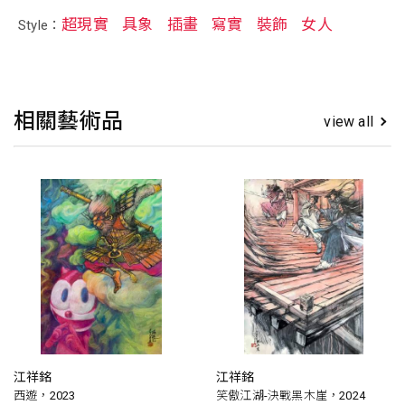
超現實
具象
插畫
寫實
裝飾
女人
Style：
相關藝術品
view all
江祥銘
江祥銘
西遊，2023
笑傲江湖-決戰黑木崖，2024