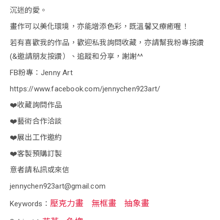
沉迷的愛。
畫作可以美化環境，亦能增添色彩，既溫馨又療癒喔！
若有喜歡我的作品，歡迎私我詢問收藏，亦請幫我粉專按讚
(&邀請朋友按讚）、追蹤和分享，謝謝^^
FB粉專：Jenny Art
https://www.facebook.com/jennychen923art/
❤️收藏詢問作品
❤️藝術合作洽談
❤️展出工作邀約
❤️客製預購訂製
意者請私訊或來信
jennychen923art@gmail.com
壓克力畫
無框畫
抽象畫
Keywords：