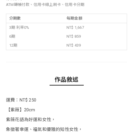
ATM轉帳付款、信用卡線上刷卡、信用卡分期
分期數
每期金額
3期 利率0%
NT$ 1,667
6期
NT$ 859
12期
NT$ 439
作品敘述
運費：NT$ 250
【紫薇】20cm
紫薇花語為好運和女性，
象徵著幸運、福氣和優雅的知性女性，