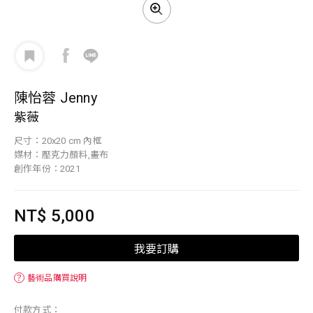
陳怡蓉 Jenny
紫薇
尺寸：20x20 cm 內框
媒材：壓克力顏料,畫布
創作年份：2021
NT$ 5,000
我要訂購
？
藝術品購買說明
付款方式：