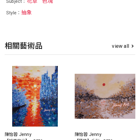
花草
色塊
Subject：
抽象
Style：
相關藝術品
view all
陳怡蓉 Jenny
陳怡蓉 Jenny