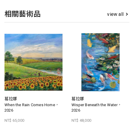
相關藝術品
view all
葛拉娜
葛拉娜
When the Rain Comes Home，
Wisper Beneath the Water，
2026
2026
NT$ 65,000
NT$ 48,000