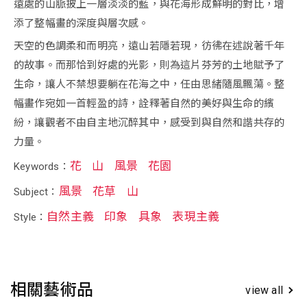
遠處的山脈披上一層淡淡的藍，與花海形成鮮明的對比，增
添了整幅畫的深度與層次感。
天空的色調柔和而明亮，遠山若隱若現，彷彿在述說著千年
的故事。而那恰到好處的光影，則為這片芬芳的土地賦予了
生命，讓人不禁想要躺在花海之中，任由思緒隨風飄蕩。整
幅畫作宛如一首輕盈的詩，詮釋著自然的美好與生命的繽
紛，讓觀者不由自主地沉醉其中，感受到與自然和諧共存的
力量。
花
山
風景
花園
Keywords：
風景
花草
山
Subject：
自然主義
印象
具象
表現主義
Style：
相關藝術品
view all