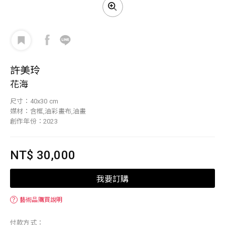
許美玲
花海
尺寸：40x30 cm
媒材：含框,油彩畫布,油畫
創作年份：2023
NT$ 30,000
我要訂購
？
藝術品購買說明
付款方式：