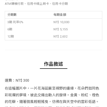
ATM轉帳付款、信用卡線上刷卡、信用卡分期
分期數
每期金額
3期 利率0%
NT$ 10,000
6期
NT$ 5,155
12期
NT$ 2,632
作品敘述
運費：NT$ 300
在這幅圖片中，一片花海延展至視野的邊緣，花朵們如同色
彩斑斕的夢境，彼此交織出動人的旋律。金黃、粉紅、橙色
的花瓣，隨著微風輕輕搖曳，彷彿在與天空中的雲彩低語。