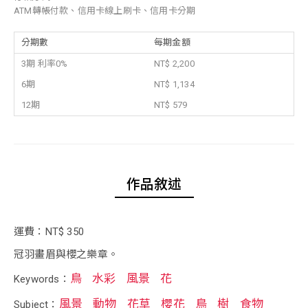
ATM轉帳付款、信用卡線上刷卡、信用卡分期
分期數
每期金額
3期 利率0%
NT$ 2,200
6期
NT$ 1,134
12期
NT$ 579
作品敘述
運費：NT$ 350
冠羽畫眉與櫻之樂章。
鳥
水彩
風景
花
Keywords：
風景
動物
花草
櫻花
鳥
樹
食物
Subject：