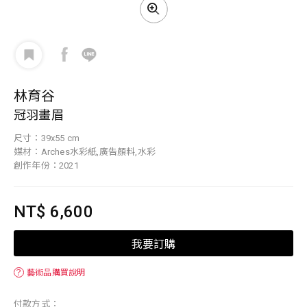
林育谷
冠羽畫眉
尺寸：39x55 cm
媒材：Arches水彩紙,廣告顏料,水彩
創作年份：2021
NT$ 6,600
我要訂購
？
藝術品購買說明
付款方式：