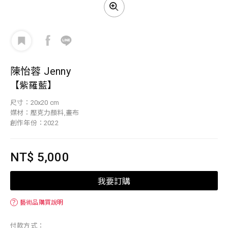
陳怡蓉 Jenny
【紫羅藍】
尺寸：20x20 cm
媒材：壓克力顏料,畫布
創作年份：2022
NT$ 5,000
我要訂購
？
藝術品購買說明
付款方式：