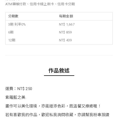
ATM轉帳付款、信用卡線上刷卡、信用卡分期
分期數
每期金額
3期 利率0%
NT$ 1,667
6期
NT$ 859
12期
NT$ 439
作品敘述
運費：NT$ 250
紫羅藍之美.
畫作可以美化環境，亦能增添色彩，既溫馨又療癒喔！
若有喜歡我的作品，歡迎私我詢問收藏，亦請幫我粉專按讚