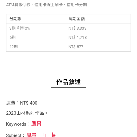
ATM轉帳付款、信用卡線上刷卡、信用卡分期
分期數
每期金額
3期 利率0%
NT$ 3,333
6期
NT$ 1,718
12期
NT$ 877
作品敘述
運費：NT$ 400
2023山林系列作品。
風景
Keywords：
風景
山
樹
Subject：