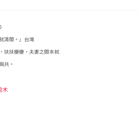
0
就清閒。」台灣
，扶扶棲棲，夫妻之間本就
與共。
流木