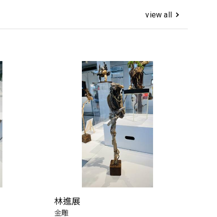
view all
林進展
金雕