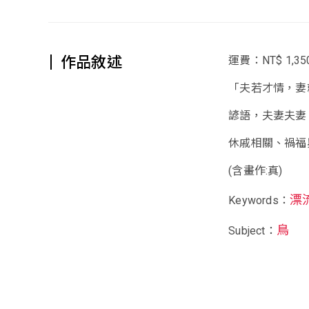
作品敘述
運費：NT$ 1,35
「夫若才情，妻
諺語，夫妻夫妻
休戚相關、禍福
(含畫作:真)
漂
Keywords：
鳥
Subject：