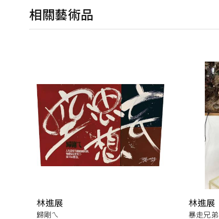
相關藝術品
林進展
林進展
歸剛ㄟ
暴走兄弟