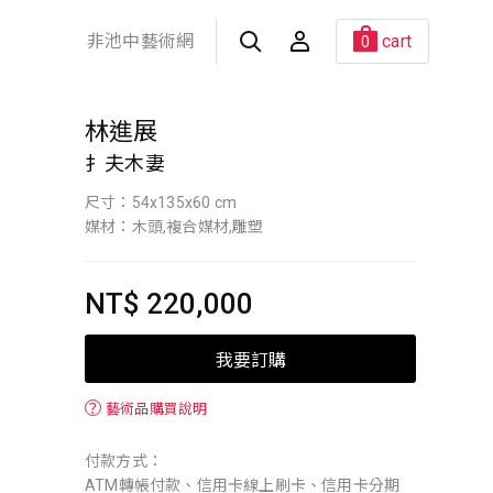
非池中藝術網
cart
0
林進展
扌夫木妻
尺寸：54x135x60 cm
媒材：木頭,複合媒材,雕塑
NT$ 220,000
我要訂購
？
藝術品購買說明
付款方式：
ATM轉帳付款、信用卡線上刷卡、信用卡分期