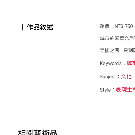
作品敘述
運費：NT$ 750
城市的繁華充斥
穿梭之間 只剩
城
Keywords：
文化
Subject：
表現主
Style：
相關藝術品