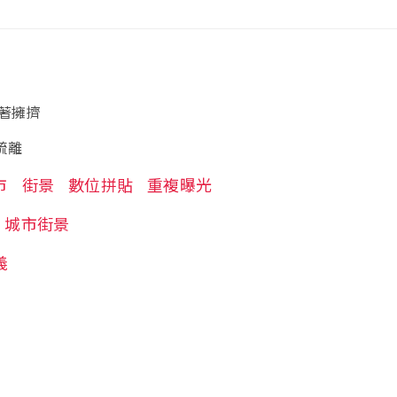
著擁擠
疏離
市
街景
數位拼貼
重複曝光
城市街景
義