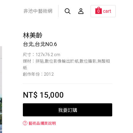
非池中藝術網
cart
0
林美齡
台北,台北NO.6
尺寸：127x76.2 cm
媒材：拼貼,數位影像輸出於紙,數位攝影,無酸相
紙
創作年份：2012
NT$ 15,000
我要訂購
？
藝術品購買說明