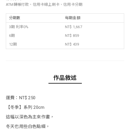
ATM轉帳付款、信用卡線上刷卡、信用卡分期
分期數
每期金額
3期 利率0%
NT$ 1,667
6期
NT$ 859
12期
NT$ 439
作品敘述
運費：NT$ 250
【冬季】系列 20cm
這幅以深色為主來作畫，
冬天也用些白色點綴，