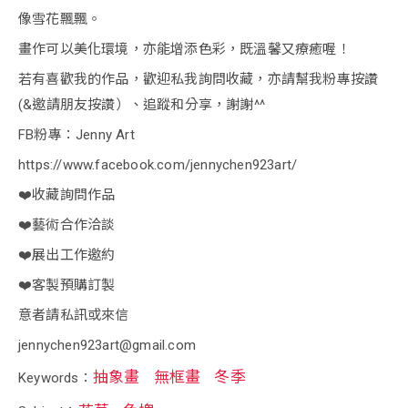
像雪花飄飄。
畫作可以美化環境，亦能增添色彩，既溫馨又療癒喔！
若有喜歡我的作品，歡迎私我詢問收藏，亦請幫我粉專按讚
(&邀請朋友按讚）、追蹤和分享，謝謝^^
FB粉專：Jenny Art
https://www.facebook.com/jennychen923art/
❤️收藏詢問作品
❤️藝術合作洽談
❤️展出工作邀約
❤️客製預購訂製
意者請私訊或來信
jennychen923art@gmail.com
抽象畫
無框畫
冬季
Keywords：