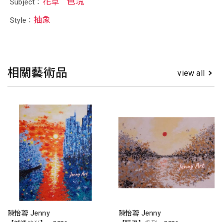
花草
色塊
Subject：
抽象
Style：
相關藝術品
view all
陳怡蓉 Jenny
陳怡蓉 Jenny