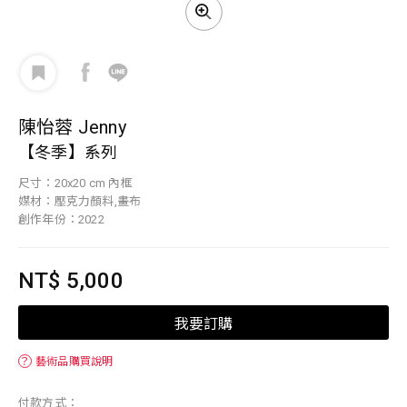
陳怡蓉 Jenny
【冬季】系列
尺寸：20x20 cm 內框
媒材：壓克力顏料,畫布
創作年份：2022
NT$ 5,000
我要訂購
？
藝術品購買說明
付款方式：